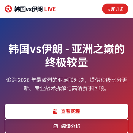
韩国vs伊朗
LIVE
立即订阅
韩国vs伊朗 - 亚洲之巅的
终极较量
追踪 2026 年最激烈的亚足联对决，提供秒级比分更
新、专业战术拆解与高清赛事回顾。
查看赛程
阅读分析