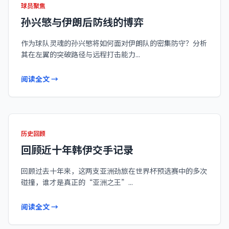
球员聚焦
孙兴慜与伊朗后防线的博弈
作为球队灵魂的孙兴慜将如何面对伊朗队的密集防守？分析
其在左翼的突破路径与远程打击能力...
阅读全文 →
历史回顾
回顾近十年韩伊交手记录
回顾过去十年来，这两支亚洲劲旅在世界杯预选赛中的多次
碰撞，谁才是真正的“亚洲之王”...
阅读全文 →