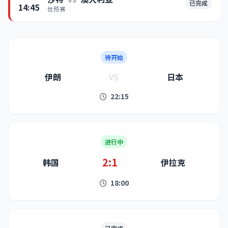
已完成
14:45
世预赛
待开始
伊朗
VS
日本
22:15
进行中
2:1
韩国
伊拉克
18:00