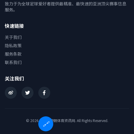
致力于为全球足球爱好者提供最精准、最快速的亚洲顶尖赛事信息
服务。
快速链接
关于我们
隐私政策
服务条款
联系我们
关注我们
© 2026 韩国vs伊朗体育资讯网. All Rights Reserved.
🔗
马刺 vs 热火七场