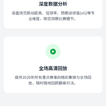
深度数据分析
涵盖球员跑动距离、控球率、预期进球值(xG)等专
业维度，助您洞察比赛细节。
全场高清回放
提供2026年所有重点赛事的精彩集锦与全场回
放，随时随地回顾巅峰对决。